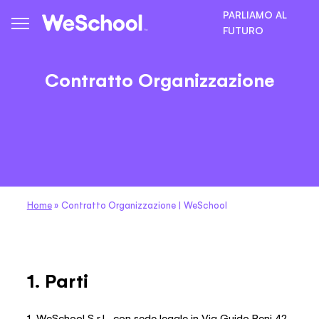
PARLIAMO AL
FUTURO
Contratto Organizzazione
Home
»
Contratto Organizzazione | WeSchool
1. Parti
1. WeSchool S.r.l., con sede legale in Via Guido Reni 42,