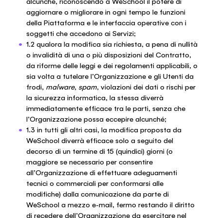
alcunché, riconoscendo a WeSchool il potere di
aggiornare o migliorare in ogni tempo le funzioni
della Piattaforma e le interfaccia operative con i
soggetti che accedono ai Servizi;
1.2 qualora la modifica sia richiesta, a pena di nullità
o invalidità di una o più disposizioni del Contratto,
da riforme delle leggi e dei regolamenti applicabili, o
sia volta a tutelare l’Organizzazione e gli Utenti da
frodi,
malware
,
spam
, violazioni dei dati o rischi per
la sicurezza informatica, la stessa diverrà
immediatamente efficace tra le parti, senza che
l’Organizzazione possa eccepire alcunché;
1.3 in tutti gli altri casi, la modifica proposta da
WeSchool diverrà efficace solo a seguito del
decorso di un termine di 15 (quindici) giorni (o
maggiore se necessario per consentire
all’Organizzazione di effettuare adeguamenti
tecnici o commerciali per conformarsi alle
modifiche) dalla comunicazione da parte di
WeSchool a mezzo e-mail, fermo restando il diritto
di recedere dell’Organizzazione da esercitare nel