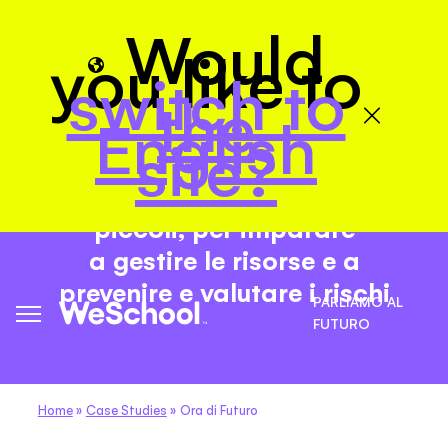
Would
you like to
switch to
the
English
Ora
di Futuro
site?
Un gioco-avventura per i più
piccoli, per imparare
a gestire le risorse e a
prevenire e valutare i rischi
PARLIAMO AL
FUTURO
Home
»
Case Studies
»
Ora di Futuro