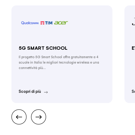
5G SMART SCHOOL
E
Il progetto 5G Smart School offre gratuitamente a 4
scuole in Italia le migliori tecnologie wireless e una
connettività più…
Scopri di più
S
>prev
next