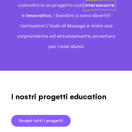
coinvolto in un progetto così
interessante
e
innovativo
, i bambini si sono divertiti
tantissimo! L’isola di Mauaga è stata una
sorprendente ed entusiasmante avventura
per i miei alunni
I nostri progetti education
Scopri tutti i progetti