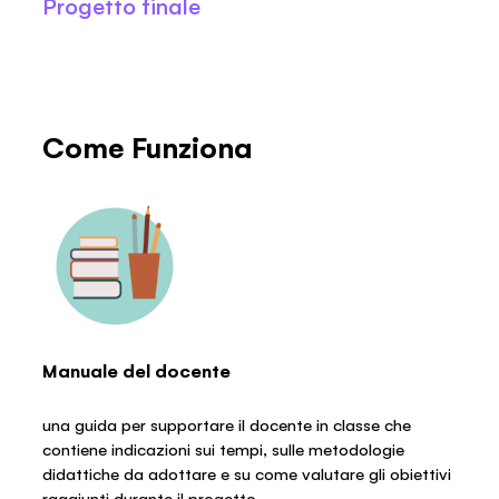
Progetto finale
Come Funziona
i docenti si confrontano con i colleghi di altre scuole
per condividere l’esperienza della propria classe e
ricevere il supporto dei tutor WeSchool
i ragazzi divisi in gruppi lavorano per realizzare un
Project Work che verrà valutato da una giuria e
premiato pubblicamente.
Manuale del docente
una guida per supportare il docente in classe che
contiene indicazioni sui tempi, sulle metodologie
didattiche da adottare e su come valutare gli obiettivi
raggiunti durante il progetto.