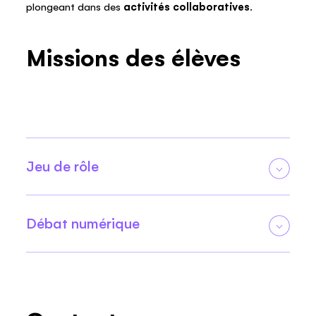
plongeant dans des
activités collaboratives
.
Missions des élèves
Jeu de rôle
Première mission : Dirigez l’avenir !
Dans la première mission, les élèves se mettent
Débat numérique
dans la peau de dirigeants de pays fictifs.
Pourquoi ? Pour collaborer avec leurs
Dans la deuxième mission, les élèves participent
camarades de classe à travers un jeu de rôle.
à un débat. En tant que membres d’un comité
Pendant ce jeu, les élèves analysent des
scientifique municipal, ils discutent des sources
informations afin de rédiger une proposition
d’énergie propres qui assureront leur avenir. En
pour une nouvelle politique énergétique. Ils