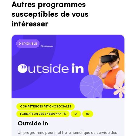
Autres programmes
susceptibles de vous
intéresser
DISPONIBLE
DISPONIBLE
COMPÉTENCES PSYCHOSOCIALES
FORMATION DES ENSEIGNANTS
IA
RV
Outside In
Un programme pour mettre le numérique au service des