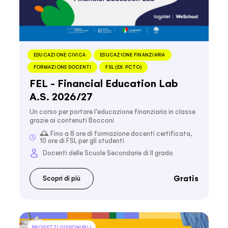
EDUCAZIONE CIVICA
EDUCAZIONE FINANZIARIA
FORMAZIONE DOCENTI
FSL (EX. PCTO)
FEL - Financial Education Lab
A.S. 2026/27
Un corso per portare l’educazione finanziaria in classe
grazie ai contenuti Bocconi
🕰️ Fino a 8 ore di formazione docenti certificata,
10 ore di FSL per gli studenti
Docenti delle Scuole Secondarie di II grado
Gratis
Scopri di più
PROGETTI DISPONIBILI