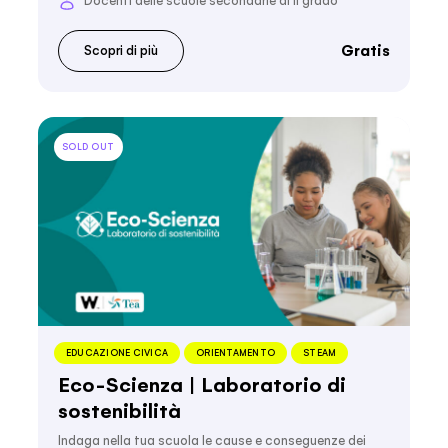
Docenti delle scuole secondarie di II grado
Gratis
Scopri di più
SOLD OUT
EDUCAZIONE CIVICA
ORIENTAMENTO
STEAM
Eco-Scienza | Laboratorio di
sostenibilità
Indaga nella tua scuola le cause e conseguenze dei